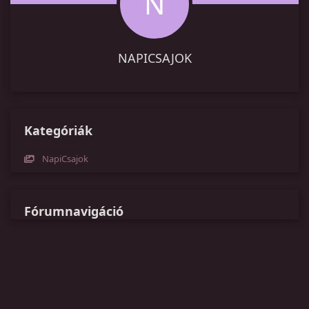
N
NAPICSAJOK
Kategóriák
NapiCsajok
Fórumnavigáció