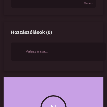
Válasz
Hozzászólások
(
0
)
Válasz írása…