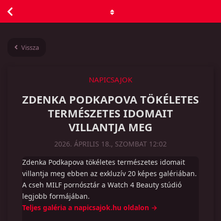
Vissza
NAPICSAJOK
ZDENKA PODKAPOVA TÖKÉLETES
TERMÉSZETES IDOMAIT
VILLANTJA MEG
2026. ÁPRILIS 18., SZOMBAT 12:02
Zdenka Podkapova tökéletes természetes idomait
villantja meg ebben az exkluzív 20 képes galériában.
A cseh MILF pornósztár a Watch 4 Beauty stúdió
legjobb formájában.
Teljes galéria a napicsajok.hu oldalon →