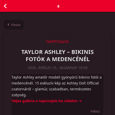
Vissza
NAPICSAJOK
TAYLOR ASHLEY – BIKINIS
FOTÓK A MEDENCÉNÉL
2026. ÁPRILIS 19., VASÁRNAP 16:59
Taylor Ashley amatőr modell gyönyörű bikinis fotói a
medencénél. 15 exkluzív kép az Ashley Doll Official
csatornáról – glamúr, szabadban, természetes
szépség.
Teljes galéria a napicsajok.hu oldalon →
Válasz