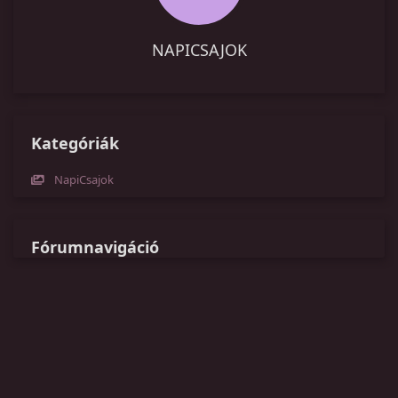
NAPICSAJOK
Kategóriák
NapiCsajok
Fórumnavigáció