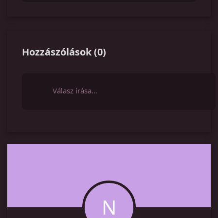
Hozzászólások
(
0
)
Válasz írása…
N