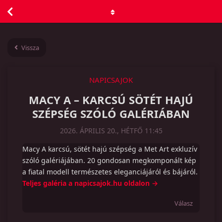
Vissza
NAPICSAJOK
MACY A – KARCSÚ SÖTÉT HAJÚ
SZÉPSÉG SZÓLÓ GALÉRIÁBAN
2026. ÁPRILIS 20., HÉTFŐ 11:45
Macy A karcsú, sötét hajú szépség a Met Art exkluzív
szóló galériájában. 20 gondosan megkomponált kép
a fiatal modell természetes eleganciájáról és bájáról.
Teljes galéria a napicsajok.hu oldalon →
Válasz