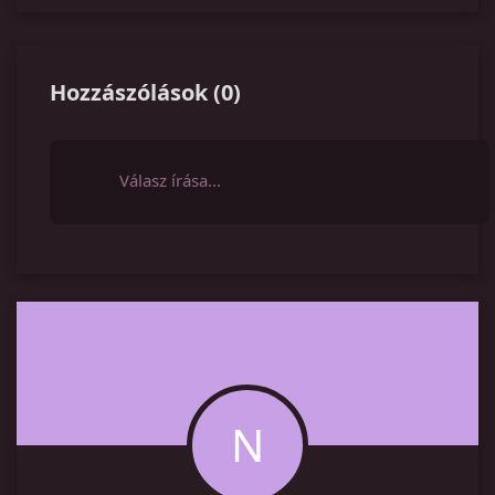
Hozzászólások
(
0
)
Válasz írása…
N