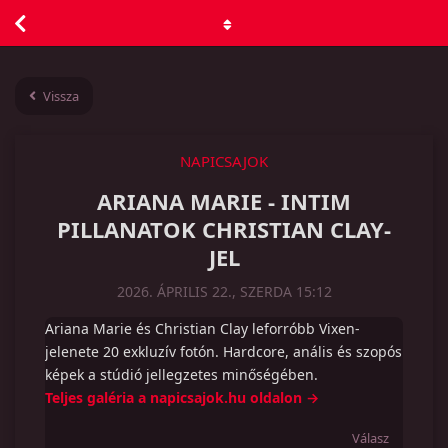
Vissza
NAPICSAJOK
ARIANA MARIE - INTIM
PILLANATOK CHRISTIAN CLAY-
JEL
2026. ÁPRILIS 22., SZERDA 15:12
Ariana Marie és Christian Clay leforróbb Vixen-
jelenete 20 exkluzív fotón. Hardcore, anális és szopós
képek a stúdió jellegzetes minőségében.
Teljes galéria a napicsajok.hu oldalon →
Válasz