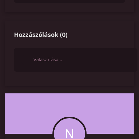
Hozzászólások
(
0
)
Válasz írása…
N