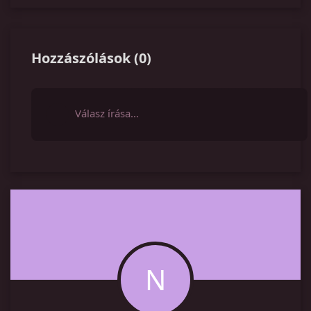
Hozzászólások
(
0
)
Válasz írása…
N