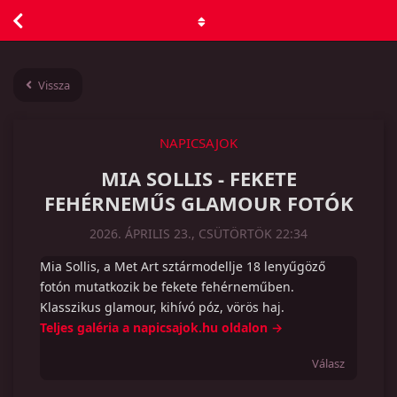
Vissza
NAPICSAJOK
MIA SOLLIS - FEKETE
FEHÉRNEMŰS GLAMOUR FOTÓK
2026. ÁPRILIS 23., CSÜTÖRTÖK 22:34
Mia Sollis, a Met Art sztármodellje 18 lenyűgöző
fotón mutatkozik be fekete fehérneműben.
Klasszikus glamour, kihívó póz, vörös haj.
Teljes galéria a napicsajok.hu oldalon →
Válasz