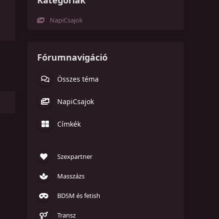
Kategóriák
NapiCsajok
Fórumnavigáció
Összes téma
NapiCsajok
Címkék
Szexpartner
Masszázs
BDSM és fetish
Transz