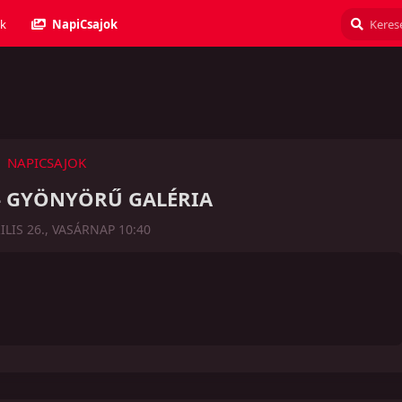
k
NapiCsajok
NAPICSAJOK
 - GYÖNYÖRŰ GALÉRIA
ILIS 26., VASÁRNAP 10:40
Válasz