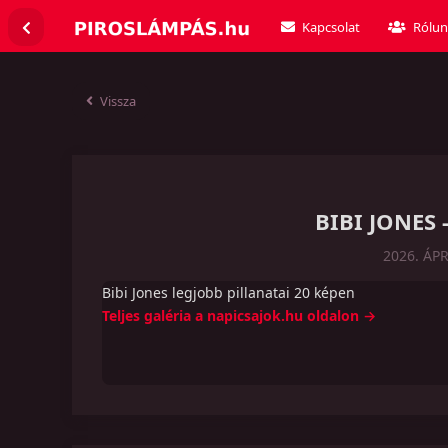
Kapcsolat
Rólun
Vissza
BIBI JONES
2026. ÁPR
Bibi Jones legjobb pillanatai 20 képen
Teljes galéria a napicsajok.hu oldalon →