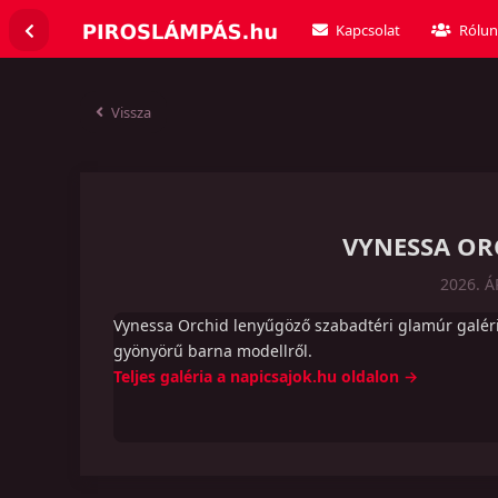
Kapcsolat
Rólun
Vissza
VYNESSA ORC
2026. Á
Vynessa Orchid lenyűgöző szabadtéri glamúr galéri
gyönyörű barna modellről.
Teljes galéria a napicsajok.hu oldalon →