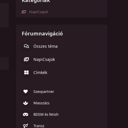
Kategóriák
NapiCsajok
Fórumnavigáció
Összes téma
NapiCsajok
Címkék
Szexpartner
Masszázs
BDSM és fetish
Transz