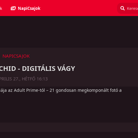
k
NapiCsajok
NAPICSAJOK
HID - DIGITÁLIS VÁGY
PRILIS 27., HÉTFŐ 16:13
ája az Adult Prime-tól – 21 gondosan megkomponált fotó a
Válasz