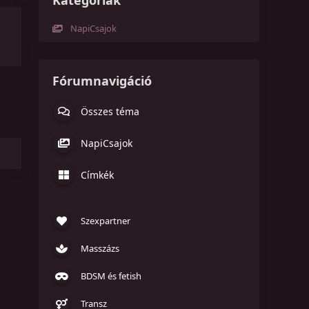
Kategóriák
NapiCsajok
Fórumnavigáció
Összes téma
NapiCsajok
Címkék
Szexpartner
Masszázs
BDSM és fetish
Transz