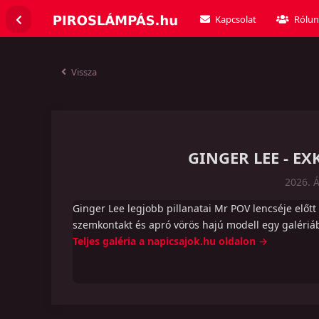
Kapcsolat
Rólun
Vissza
GINGER LEE - E
2026. Á
Ginger Lee legjobb pillanatai Mr POV lencséje előtt
szemkontakt és apró vörös hajú modell egy galériá
Teljes galéria a napicsajok.hu oldalon →