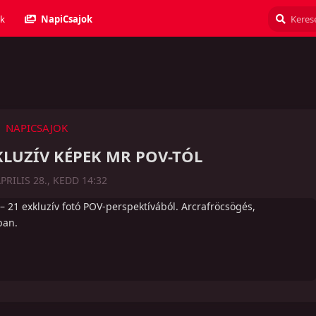
k
NapiCsajok
NAPICSAJOK
XKLUZÍV KÉPEK MR POV-TÓL
PRILIS 28., KEDD 14:32
 – 21 exkluzív fotó POV-perspektívából. Arcrafröcsögés,
ban.
Válasz