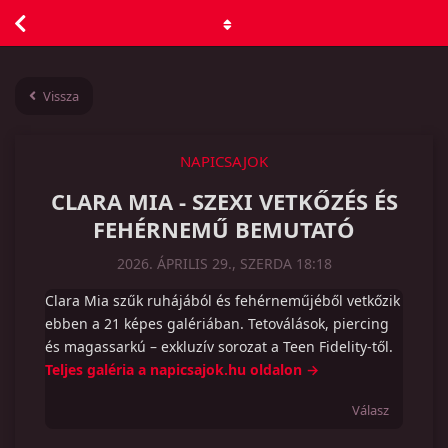
Vissza
NAPICSAJOK
CLARA MIA - SZEXI VETKŐZÉS ÉS
FEHÉRNEMŰ BEMUTATÓ
2026. ÁPRILIS 29., SZERDA 18:18
Clara Mia szűk ruhájából és fehérneműjéből vetkőzik
ebben a 21 képes galériában. Tetoválások, piercing
és magassarkú – exkluzív sorozat a Teen Fidelity-től.
Teljes galéria a napicsajok.hu oldalon →
Válasz