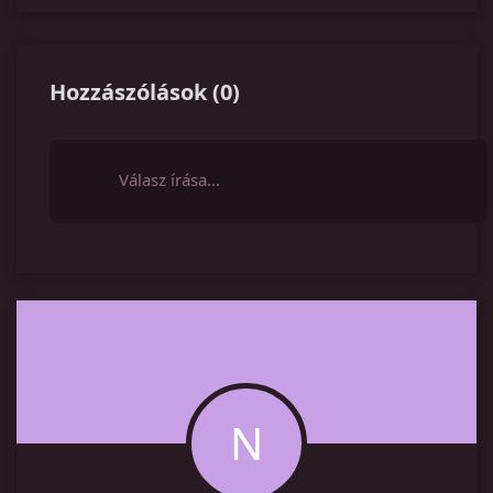
Hozzászólások
(
0
)
Válasz írása…
N