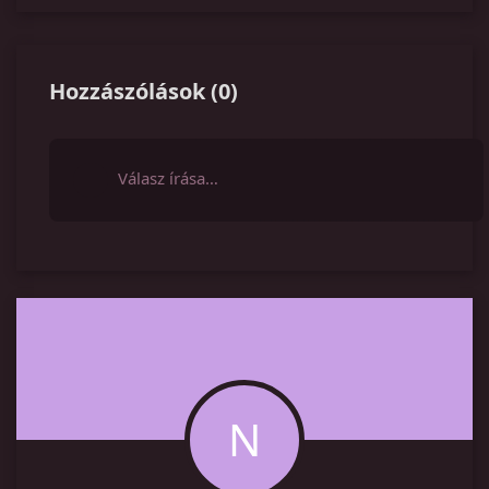
Hozzászólások
(
0
)
Válasz írása…
N