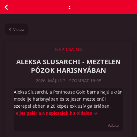
Vissza
NAPICSAJOK
ALEKSA SLUSARCHI - MEZTELEN
PÓZOK HARISNYÁBAN
2026. MÁJUS 2., SZOMBAT 16:08
Aleksa Slusarchi, a Penthouse Gold barna hajú ukrán
modellje harisnyában és teljesen meztelenül
szerepel ebben a 20 képes exkluzív galériában.
Teljes galéria a napicsajok.hu oldalon →
Válasz