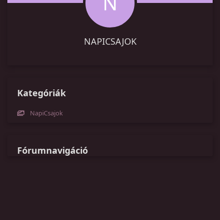
N
NAPICSAJOK
Kategóriák
NapiCsajok
Fórumnavigáció