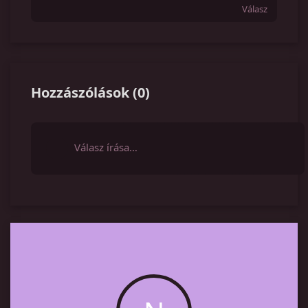
Válasz
Hozzászólások
(
0
)
Válasz írása…