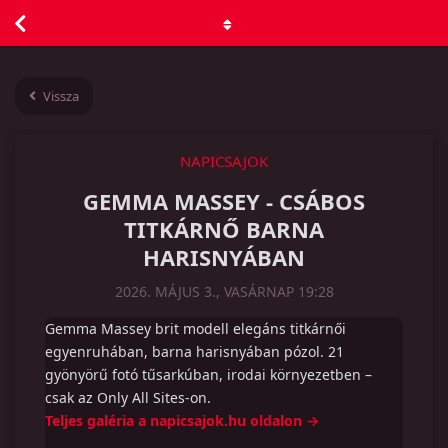
Vissza
NAPICSAJOK
GEMMA MASSEY - CSÁBOS
TITKÁRNŐ BARNA
HARISNYÁBAN
2026. MÁJUS 3., VASÁRNAP 19:28
Gemma Massey brit modell elegáns titkárnői
egyenruhában, barna harisnyában pózol. 21
gyönyörű fotó tűsarkúban, irodai környezetben –
csak az Only All Sites-on.
Teljes galéria a napicsajok.hu oldalon →