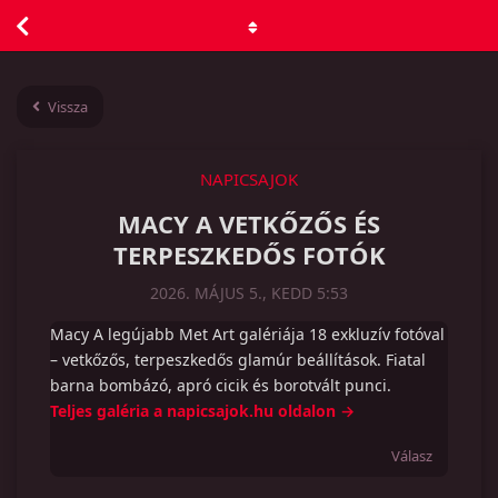
Vissza
NAPICSAJOK
MACY A VETKŐZŐS ÉS
TERPESZKEDŐS FOTÓK
2026. MÁJUS 5., KEDD 5:53
Macy A legújabb Met Art galériája 18 exkluzív fotóval
– vetkőzős, terpeszkedős glamúr beállítások. Fiatal
barna bombázó, apró cicik és borotvált punci.
Teljes galéria a napicsajok.hu oldalon →
Válasz