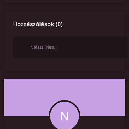
Hozzászólások
(
0
)
Válasz írása…
N