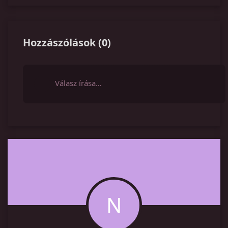
Hozzászólások
(
0
)
Válasz írása…
N