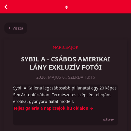
Vissza
NAPICSAJOK
SYBIL A - CSÁBOS AMERIKAI
LÁNY EXKLUZÍV FOTÓI
2026. MÁJUS 6., SZERDA 13:16
Sybil A Kailena legcsábosabb pillanatai egy 20 képes
Sex Art galériában. Természetes szépség, elegáns
erotika, gyönyörű fiatal modell.
Teljes galéria a napicsajok.hu oldalon →
Válasz