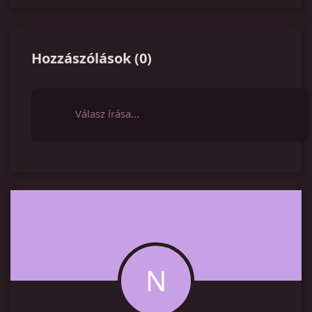
Hozzászólások
(
0
)
Válasz írása…
N