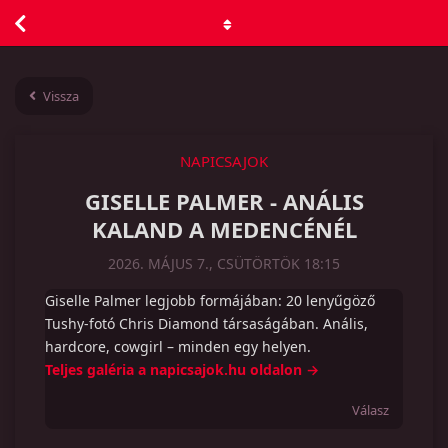
Vissza
NAPICSAJOK
GISELLE PALMER - ANÁLIS
KALAND A MEDENCÉNÉL
2026. MÁJUS 7., CSÜTÖRTÖK 18:15
Giselle Palmer legjobb formájában: 20 lenyűgöző
Tushy-fotó Chris Diamond társaságában. Anális,
hardcore, cowgirl – minden egy helyen.
Teljes galéria a napicsajok.hu oldalon →
Válasz