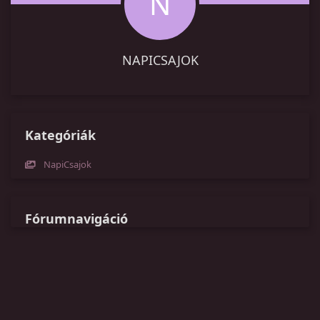
N
NAPICSAJOK
Kategóriák
NapiCsajok
Fórumnavigáció