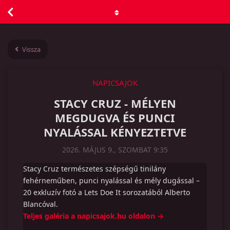
Vissza
NAPICSAJOK
STACY CRUZ - MÉLYEN
MEGDUGVA ÉS PUNCI
NYALÁSSAL KÉNYEZTETVE
2026. MÁJUS 9., SZOMBAT 9:35
Stacy Cruz természetes szépségű tinilány
fehérneműben, punci nyalással és mély dugással –
20 exkluzív fotó a Lets Doe It sorozatából Alberto
Blancóval.
Teljes galéria a napicsajok.hu oldalon →