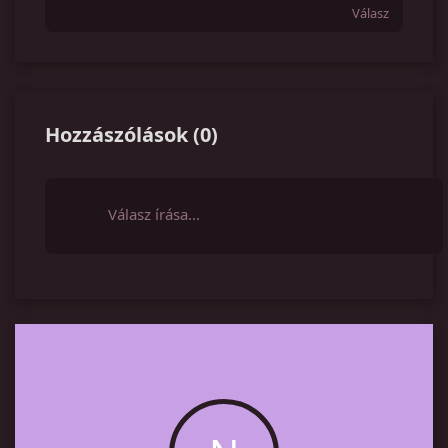
Válasz
Hozzászólások
(
0
)
Válasz írása…