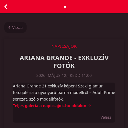
Vissza
NAPICSAJOK
ARIANA GRANDE - EXKLUZÍV
FOTÓK
2026. MÁJUS 12., KEDD 11:00
Ariana Grande 21 exkluzív képen! Szexi glamúr
fotógaléria a gyönyörű barna modellről – Adult Prime
sorozat, szóló modellfotók.
Teljes galéria a napicsajok.hu oldalon →
Válasz