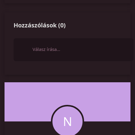
Hozzászólások
(
0
)
Válasz írása…
N