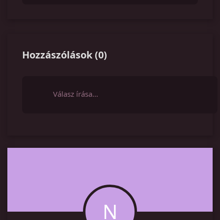
Hozzászólások
(
0
)
Válasz írása…
N