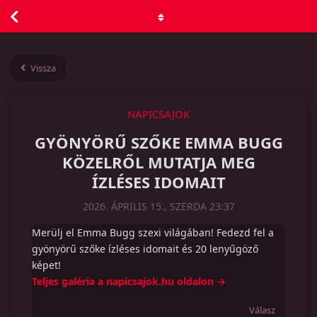
Vissza
NAPICSAJOK
GYÖNYÖRŰ SZŐKE EMMA BUGG
KÖZELRŐL MUTATJA MEG
ÍZLÉSES IDOMAIT
2026. ÁPRILIS 15., SZERDA 23:37
Merülj el Emma Bugg szexi világában! Fedezd fel a
gyönyörű szőke ízléses idomait és 20 lenyűgöző
képet!
Teljes galéria a napicsajok.hu oldalon →
Válasz