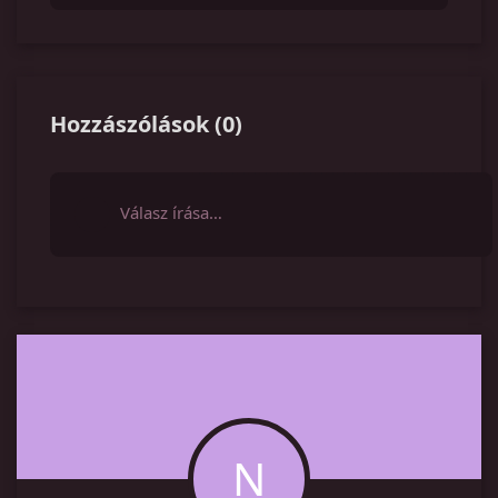
Hozzászólások
(
0
)
Válasz írása…
N