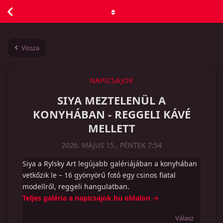
Vissza
NAPICSAJOK
SIYA MEZTELENÜL A
KONYHÁBAN - REGGELI KÁVÉ
MELLETT
2026. MÁJUS 15., PÉNTEK 7:54
Siya a Rylsky Art legújabb galériájában a konyhában
vetkőzik le – 16 gyönyörű fotó egy csinos fiatal
modellről, reggeli hangulatban.
Teljes galéria a napicsajok.hu oldalon →
Válasz