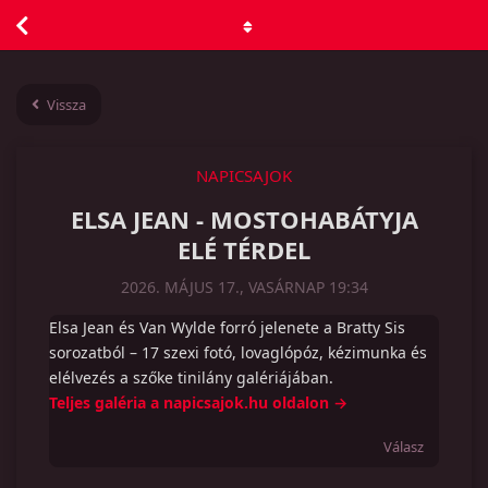
Vissza
NAPICSAJOK
ELSA JEAN - MOSTOHABÁTYJA
ELÉ TÉRDEL
2026. MÁJUS 17., VASÁRNAP 19:34
Elsa Jean és Van Wylde forró jelenete a Bratty Sis
sorozatból – 17 szexi fotó, lovaglópóz, kézimunka és
elélvezés a szőke tinilány galériájában.
Teljes galéria a napicsajok.hu oldalon →
Válasz