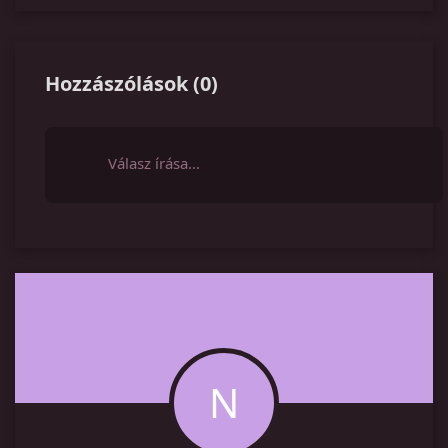
Hozzászólások
(
0
)
Válasz írása…
N