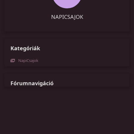
NAPICSAJOK
Kategóriák
NapiCsajok
Fórumnavigáció