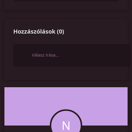
Hozzászólások
(
0
)
Válasz írása…
N