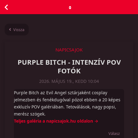
Vissza
NAPICSAJOK
PURPLE BITCH - INTENZÍV POV
FOTÓK
2026. MÁJUS 19., KEDD 10:04
Purple Bitch az Evil Angel sztárjaként cosplay
jelmezben és fenékdugóval pózol ebben a 20 képes
exkluzív POV galériában. Tetoválások, nagy popsi,
merész szögek.
Teljes galéria a napicsajok.hu oldalon →
Válasz