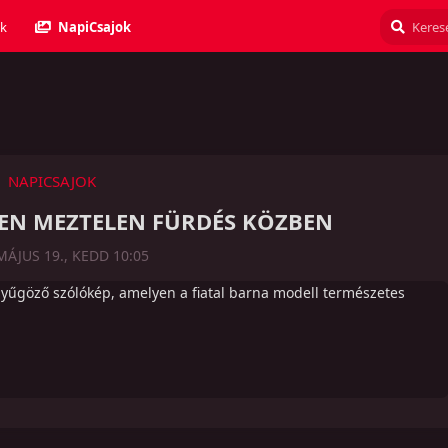
k
NapiCsajok
NAPICSAJOK
ESEN MEZTELEN FÜRDÉS KÖZBEN
MÁJUS 19., KEDD 10:05
nyűgöző szólókép, amelyen a fiatal barna modell természetes
Válasz