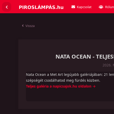
Kapcsolat
Rólun
Vissza
NATA OCEAN - TELJ
2026. 
Nata Ocean a Met Art legújabb galériájában: 21 le
szépségét csodálhatod meg fürdés közben.
Teljes galéria a napicsajok.hu oldalon →