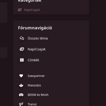
Kategóriák
NapiCsajok
Fórumnavigáció
Összes téma
NapiCsajok
Címkék
Szexpartner
Masszázs
BDSM és fetish
Transz