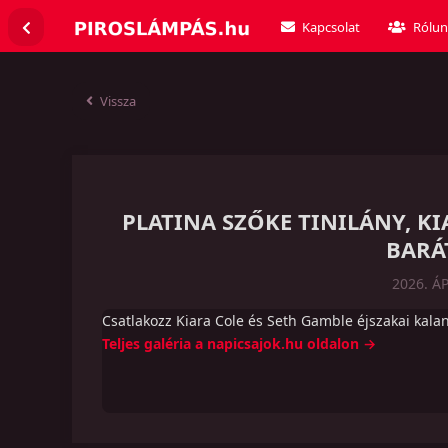
Kapcsolat
Rólun
Vissza
PLATINA SZŐKE TINILÁNY, KI
BARÁ
2026. ÁP
Csatlakozz Kiara Cole és Seth Gamble éjszakai kalan
Teljes galéria a napicsajok.hu oldalon →