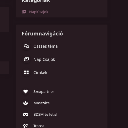
Kategóriák
NapiCsajok
Fórumnavigáció
Összes téma
NapiCsajok
Címkék
Szexpartner
Masszázs
BDSM és fetish
Transz