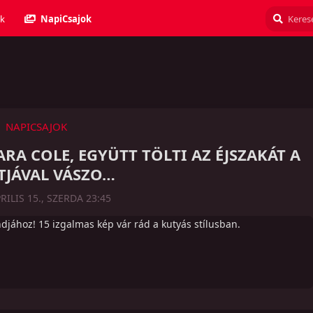
k
NapiCsajok
NAPICSAJOK
ARA COLE, EGYÜTT TÖLTI AZ ÉJSZAKÁT A
TJÁVAL VÁSZO…
RILIS 15., SZERDA 23:45
djához! 15 izgalmas kép vár rád a kutyás stílusban.
Válasz