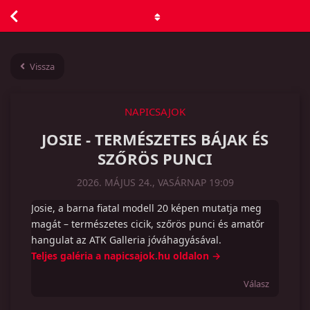
Vissza
NAPICSAJOK
JOSIE - TERMÉSZETES BÁJAK ÉS
SZŐRÖS PUNCI
2026. MÁJUS 24., VASÁRNAP 19:09
Josie, a barna fiatal modell 20 képen mutatja meg
magát – természetes cicik, szőrös punci és amatőr
hangulat az ATK Galleria jóváhagyásával.
Teljes galéria a napicsajok.hu oldalon →
Válasz