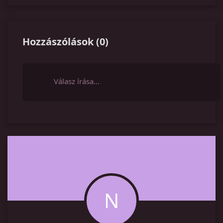
Hozzászólások
(
0
)
Válasz írása…
N