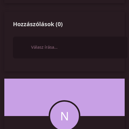
Hozzászólások
(
0
)
Válasz írása…
N