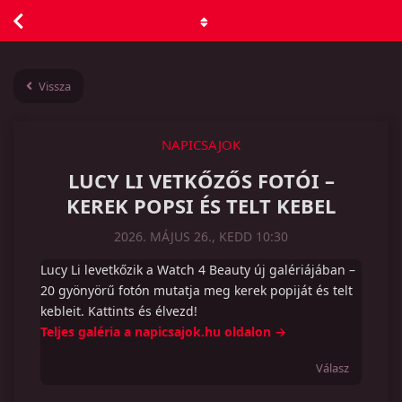
Vissza
NAPICSAJOK
LUCY LI VETKŐZŐS FOTÓI –
KEREK POPSI ÉS TELT KEBEL
2026. MÁJUS 26., KEDD 10:30
Lucy Li levetkőzik a Watch 4 Beauty új galériájában –
20 gyönyörű fotón mutatja meg kerek popiját és telt
kebleit. Kattints és élvezd!
Teljes galéria a napicsajok.hu oldalon →
Válasz