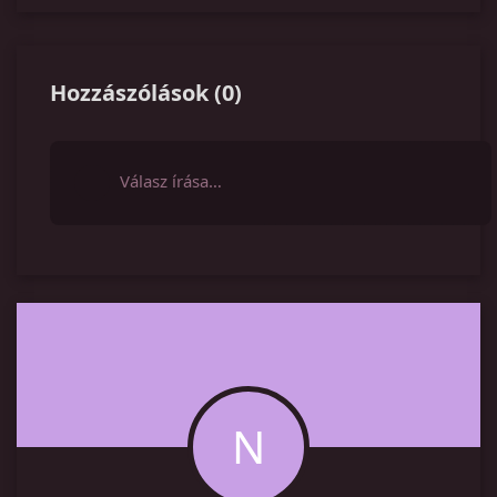
Hozzászólások
(
0
)
Válasz írása…
N