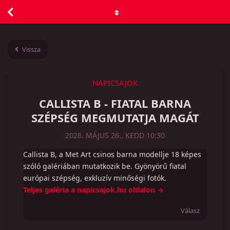
Vissza
NAPICSAJOK
CALLISTA B - FIATAL BARNA
SZÉPSÉG MEGMUTATJA MAGÁT
2026. MÁJUS 26., KEDD 10:30
Callista B, a Met Art csinos barna modellje 18 képes
szóló galériában mutatkozik be. Gyönyörű fiatal
európai szépség, exkluzív minőségi fotók.
Teljes galéria a napicsajok.hu oldalon →
Válasz