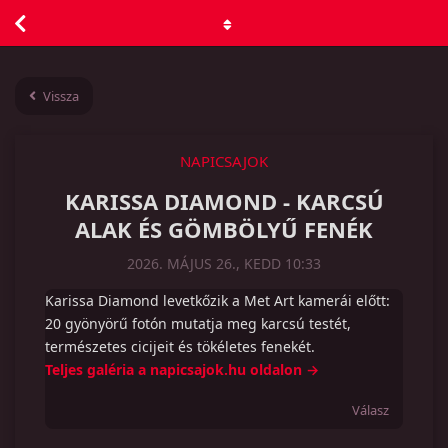
Vissza
NAPICSAJOK
KARISSA DIAMOND - KARCSÚ
ALAK ÉS GÖMBÖLYŰ FENÉK
2026. MÁJUS 26., KEDD 10:33
Karissa Diamond levetkőzik a Met Art kamerái előtt:
20 gyönyörű fotón mutatja meg karcsú testét,
természetes cicijeit és tökéletes fenekét.
Teljes galéria a napicsajok.hu oldalon →
Válasz