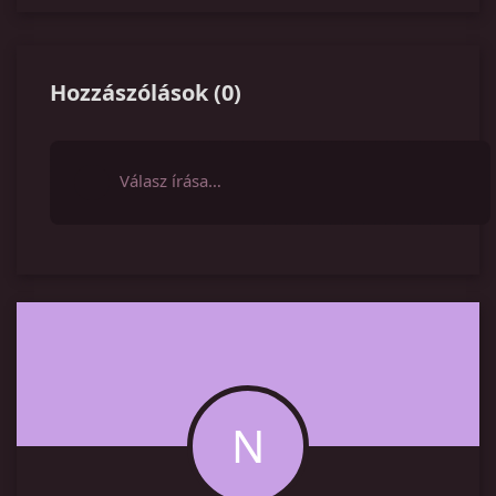
Hozzászólások
(
0
)
Válasz írása…
N