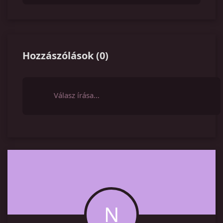
Hozzászólások
(
0
)
Válasz írása…
N