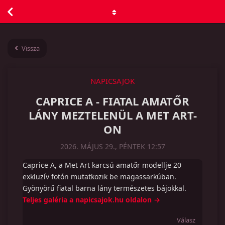
Vissza
NAPICSAJOK
CAPRICE A - FIATAL AMATŐR
LÁNY MEZTELENÜL A MET ART-
ON
2026. MÁJUS 29., PÉNTEK 12:57
Caprice A, a Met Art karcsú amatőr modellje 20
exkluzív fotón mutatkozik be magassarkúban.
Gyönyörű fiatal barna lány természetes bájokkal.
Teljes galéria a napicsajok.hu oldalon →
Válasz