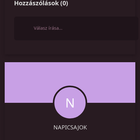
Hozzászólások
(
0
)
Válasz írása…
N
NAPICSAJOK