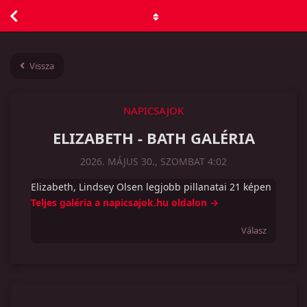
Vissza
NAPICSAJOK
ELIZABETH - BATH GALÉRIA
2026. MÁJUS 30., SZOMBAT 4:02
Elizabeth, Lindsey Olsen legjobb pillanatai 21 képen
Teljes galéria a napicsajok.hu oldalon →
Válasz