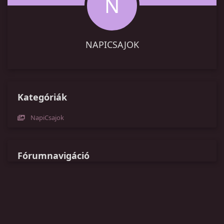
N
NAPICSAJOK
Kategóriák
NapiCsajok
Fórumnavigáció