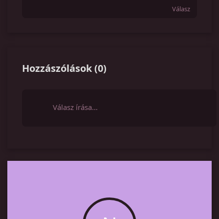
Válasz
Hozzászólások
(
0
)
Válasz írása…