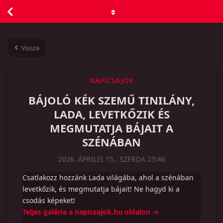
Vissza
NAPICSAJOK
BÁJOLÓ KÉK SZEMŰ TINILÁNY,
LADA, LEVETKŐZIK ÉS
MEGMUTATJA BÁJAIT A
SZÉNÁBAN
2026. ÁPRILIS 15., SZERDA 23:46
Csatlakozz hozzánk Lada világába, ahol a szénában
levetkőzik, és megmutatja bájait! Ne hagyd ki a
csodás képeket!
Teljes galéria a napicsajok.hu oldalon →