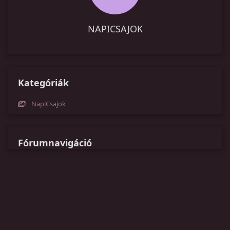
NAPICSAJOK
Kategóriák
NapiCsajok
Fórumnavigáció