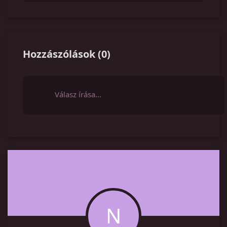
Hozzászólások
(
0
)
Válasz írása…
N