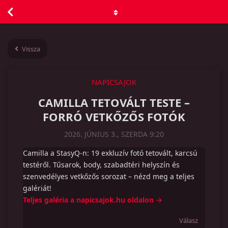
Vissza
NAPICSAJOK
CAMILLA TETOVÁLT TESTE –
FORRÓ VETKŐZŐS FOTÓK
2026. JÚNIUS 3., SZERDA 9:20
Camilla a StasyQ-n: 19 exkluzív fotó tetovált, karcsú
testéről. Tűsarok, body, szabadtéri helyszín és
szenvedélyes vetkőzős sorozat – nézd meg a teljes
galériát!
Teljes galéria a napicsajok.hu oldalon →
Válasz