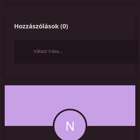
Hozzászólások
(
0
)
Válasz írása…
N