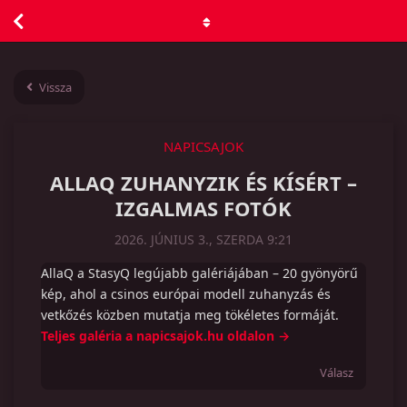
Vissza
NAPICSAJOK
ALLAQ ZUHANYZIK ÉS KÍSÉRT –
IZGALMAS FOTÓK
2026. JÚNIUS 3., SZERDA 9:21
AllaQ a StasyQ legújabb galériájában – 20 gyönyörű
kép, ahol a csinos európai modell zuhanyzás és
vetkőzés közben mutatja meg tökéletes formáját.
Teljes galéria a napicsajok.hu oldalon →
Válasz