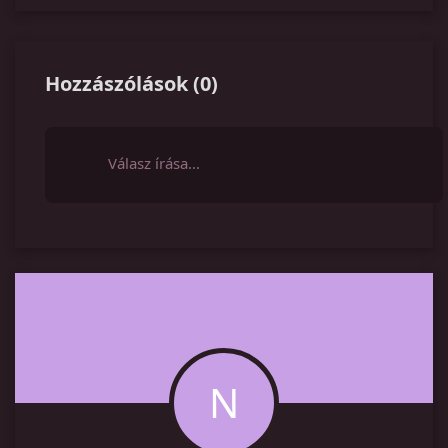
Hozzászólások
(
0
)
Válasz írása…
N