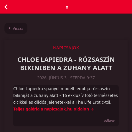
Vissza
NAPICSAJOK
CHLOE LAPIEDRA - RÓZSASZÍN
BIKINIBEN A ZUHANY ALATT
2026. JÚNIUS 3., SZERDA 9:37
Chloe Lapiedra spanyol modell ledobja rózsaszín
bikiniját a zuhany alatt - 16 exkluzív fotó természetes
cicikkel és dildós jelenetekkel a The Life Erotic-tól.
Teljes galéria a napicsajok.hu oldalon →
Válasz