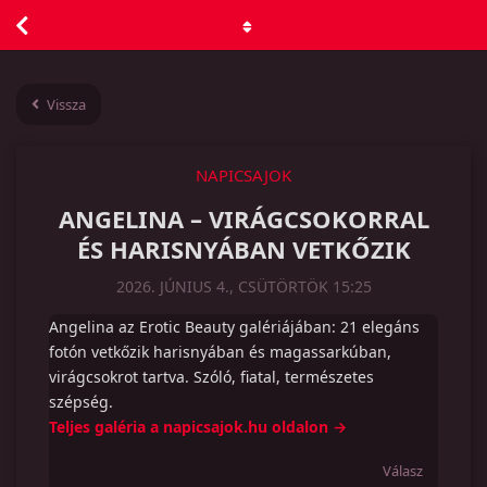
Vissza
NAPICSAJOK
ANGELINA – VIRÁGCSOKORRAL
ÉS HARISNYÁBAN VETKŐZIK
2026. JÚNIUS 4., CSÜTÖRTÖK 15:25
Angelina az Erotic Beauty galériájában: 21 elegáns
fotón vetkőzik harisnyában és magassarkúban,
virágcsokrot tartva. Szóló, fiatal, természetes
szépség.
Teljes galéria a napicsajok.hu oldalon →
Válasz