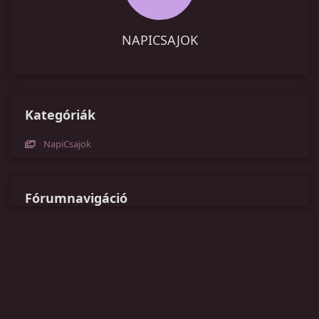
NAPICSAJOK
Kategóriák
NapiCsajok
Fórumnavigáció