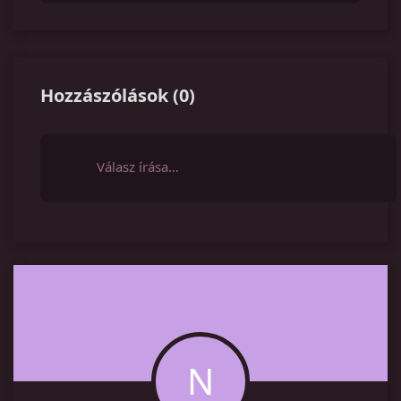
Hozzászólások
(
0
)
Válasz írása…
N