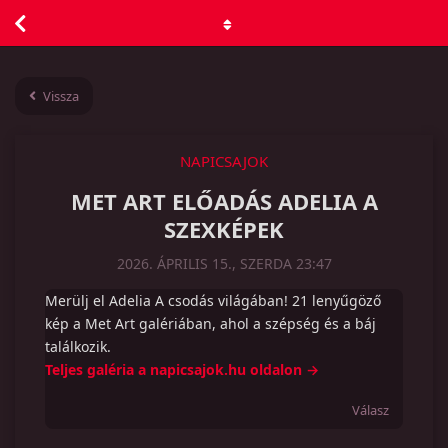
Vissza
NAPICSAJOK
MET ART ELŐADÁS ADELIA A
SZEXKÉPEK
2026. ÁPRILIS 15., SZERDA 23:47
Merülj el Adelia A csodás világában! 21 lenyűgöző
kép a Met Art galériában, ahol a szépség és a báj
találkozik.
Teljes galéria a napicsajok.hu oldalon →
Válasz