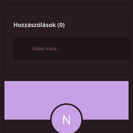
Hozzászólások
(
0
)
Válasz írása…
N