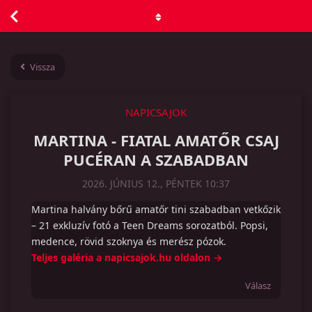
Vissza
NAPICSAJOK
MARTINA - FIATAL AMATŐR CSAJ
PUCÉRAN A SZABADBAN
2026. JÚNIUS 12., PÉNTEK 10:37
Martina halvány bőrű amatőr tini szabadban vetkőzik
– 21 exkluzív fotó a Teen Dreams sorozatból. Popsi,
medence, rövid szoknya és merész pózok.
Teljes galéria a napicsajok.hu oldalon →
Válasz