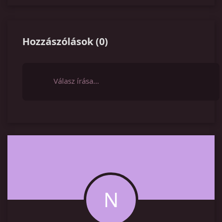
Hozzászólások
(
0
)
Válasz írása…
N