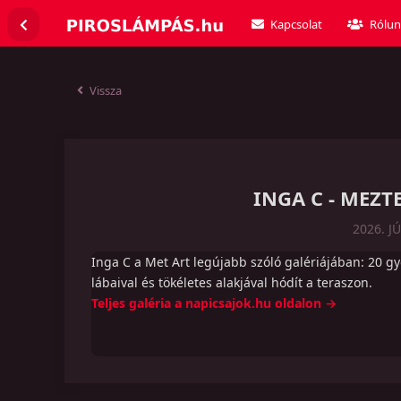
Kapcsolat
Rólun
Vissza
INGA C - MEZ
2026. J
Inga C a Met Art legújabb szóló galériájában: 20 g
lábaival és tökéletes alakjával hódít a teraszon.
Teljes galéria a napicsajok.hu oldalon →