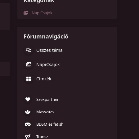
Kategóriák
NapiCsajok
Fórumnavigáció
Összes téma
NapiCsajok
Címkék
Szexpartner
Masszázs
BDSM és fetish
Transz