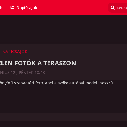
k
NapiCsajok
NAPICSAJOK
TELEN FOTÓK A TERASZON
ÚNIUS 12., PÉNTEK 10:43
yönyörű szabadtéri fotó, ahol a szőke európai modell hosszú
Válasz