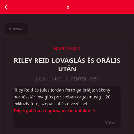
Vissza
NAPICSAJOK
RILEY REID LOVAGLÁS ÉS ORÁLIS
UTÁN
2026. JÚNIUS 12., PÉNTEK 10:58
Riley Reid és Jules Jordan forró galériája: vékony
pornósztár lovaglós pozícióban orgazmusig – 20
exkluzív fotó, szopással és élvezéssel.
Teljes galéria a napicsajok.hu oldalon →
Válasz