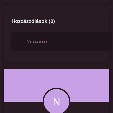
Hozzászólások
(
0
)
Válasz írása…
N