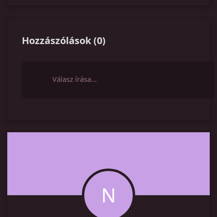
Hozzászólások
(
0
)
Válasz írása…
N