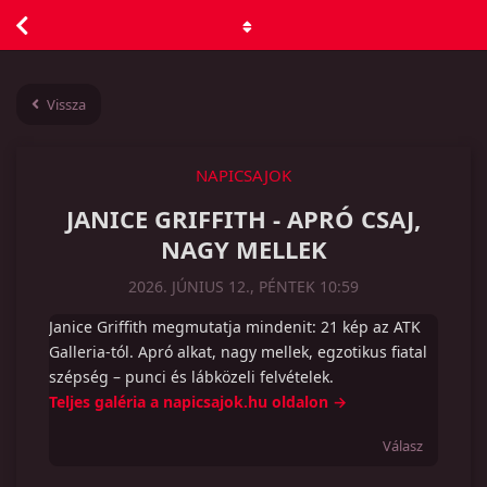
Vissza
NAPICSAJOK
JANICE GRIFFITH - APRÓ CSAJ,
NAGY MELLEK
2026. JÚNIUS 12., PÉNTEK 10:59
Janice Griffith megmutatja mindenit: 21 kép az ATK
Galleria-tól. Apró alkat, nagy mellek, egzotikus fiatal
szépség – punci és lábközeli felvételek.
Teljes galéria a napicsajok.hu oldalon →
Válasz