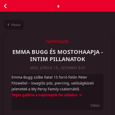
Vissza
NAPICSAJOK
EMMA BUGG ÉS MOSTOHAAPJA -
INTIM PILLANATOK
2026. JÚNIUS 13., SZOMBAT 8:01
Emma Bugg szőke fiatal 15 forró fotón Peter
Fitzwellel – lovaglós póz, piercing, valóságközeli
jelenetek a My Pervy Family csatornától.
Teljes galéria a napicsajok.hu oldalon →
Válasz