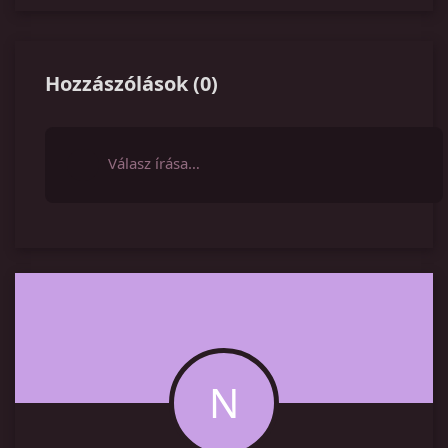
Hozzászólások
(
0
)
Válasz írása…
N