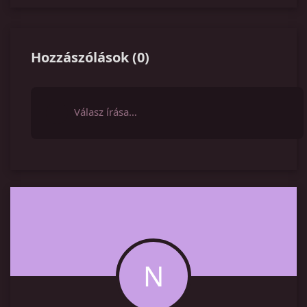
Hozzászólások
(
0
)
Válasz írása…
N