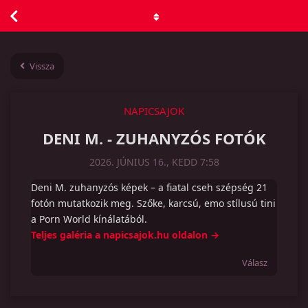
Vissza
NAPICSAJOK
DENI M. - ZUHANYZÓS FOTÓK
2026. JÚNIUS 16., KEDD 7:58
Deni M. zuhanyzós képek – a fiatal cseh szépség 21
fotón mutatkozik meg. Szőke, karcsú, emo stílusú tini
a Porn World kínálatából.
Teljes galéria a napicsajok.hu oldalon →
Válasz