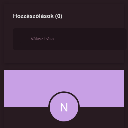
Hozzászólások
(
0
)
Válasz írása…
N