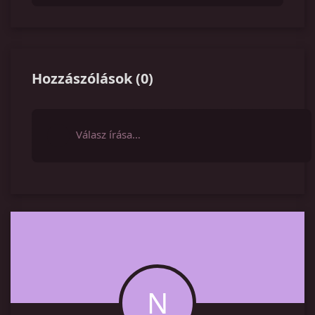
Hozzászólások
(
0
)
Válasz írása…
N