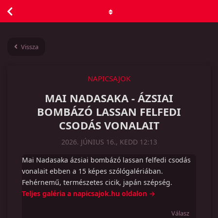
Vissza
NAPICSAJOK
MAI NADASAKA - ÁZSIAI
BOMBÁZÓ LASSAN FELFEDI
CSODÁS VONALAIT
2026. JÚNIUS 16., KEDD 12:13
Mai Nadasaka ázsiai bombázó lassan felfedi csodás
vonalait ebben a 15 képes szólógalériában.
Fehérnemű, természetes cicik, japán szépség.
Teljes galéria a napicsajok.hu oldalon →
Válasz