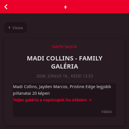
Vissza
NAPICSAJOK
MADI COLLINS - FAMILY
GALÉRIA
2026. JÚNIUS 16., KEDD 12:53
Madi Collins, Jayden Marcos, Pristine Edge legjobb
pillanatai 20 képen
Teljes galéria a napicsajok.hu oldalon →
Válasz