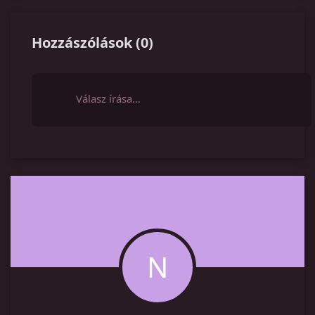
Hozzászólások
(
0
)
Válasz írása…
N