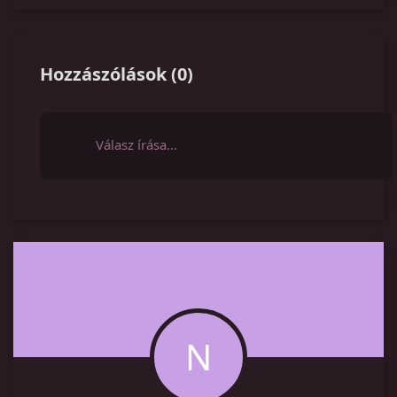
Hozzászólások
(
0
)
Válasz írása…
N