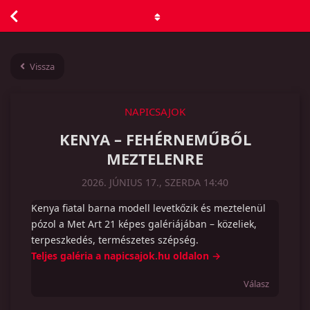
Vissza
NAPICSAJOK
KENYA – FEHÉRNEMŰBŐL
MEZTELENRE
2026. JÚNIUS 17., SZERDA 14:40
Kenya fiatal barna modell levetkőzik és meztelenül
pózol a Met Art 21 képes galériájában – közeliek,
terpeszkedés, természetes szépség.
Teljes galéria a napicsajok.hu oldalon →
Válasz