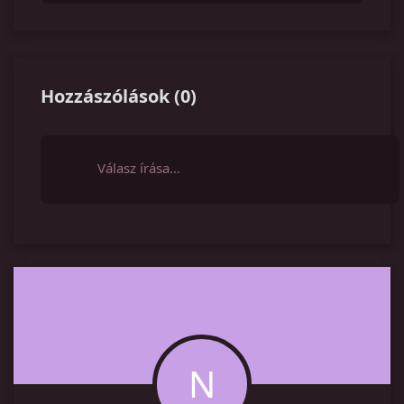
Hozzászólások
(
0
)
Válasz írása…
N