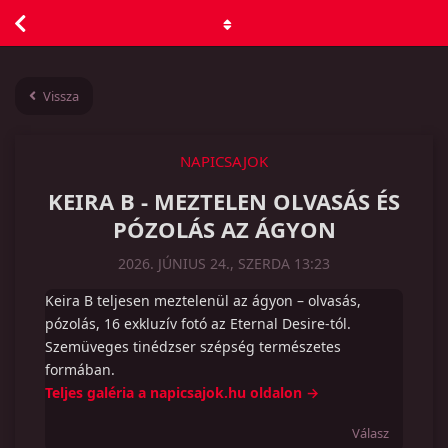
Vissza
NAPICSAJOK
KEIRA B - MEZTELEN OLVASÁS ÉS
PÓZOLÁS AZ ÁGYON
2026. JÚNIUS 24., SZERDA 13:23
Keira B teljesen meztelenül az ágyon – olvasás,
pózolás, 16 exkluzív fotó az Eternal Desire-tól.
Szemüveges tinédzser szépség természetes
formában.
Teljes galéria a napicsajok.hu oldalon →
Válasz