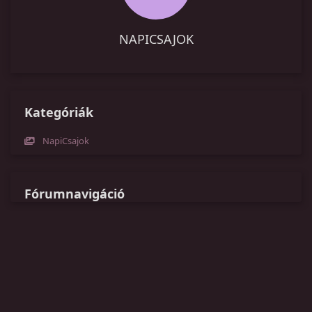
NAPICSAJOK
Kategóriák
NapiCsajok
Fórumnavigáció