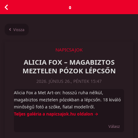
Vissza
NAPICSAJOK
ALICIA FOX – MAGABIZTOS
MEZTELEN PÓZOK LÉPCSŐN
2026. JÚNIUS 26., PÉNTEK 15:47
Alicia Fox a Met Art-on: hosszú ruha nélkül,
magabiztos meztelen pózokban a lépcsőn. 18 kiváló
minőségű fotó a szőke, fiatal modellről.
Teljes galéria a napicsajok.hu oldalon →
Válasz