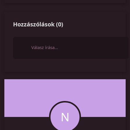
Hozzászólások
(
0
)
Válasz írása…
N