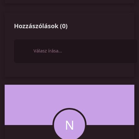
Hozzászólások
(
0
)
Válasz írása…
N