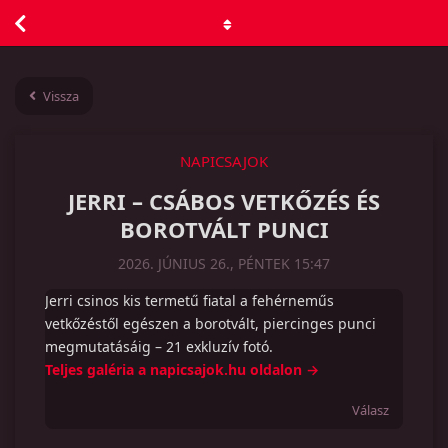
Vissza
NAPICSAJOK
JERRI – CSÁBOS VETKŐZÉS ÉS
BOROTVÁLT PUNCI
2026. JÚNIUS 26., PÉNTEK 15:47
Jerri csinos kis termetű fiatal a fehérneműs
vetkőzéstől egészen a borotvált, piercinges punci
megmutatásáig – 21 exkluzív fotó.
Teljes galéria a napicsajok.hu oldalon →
Válasz