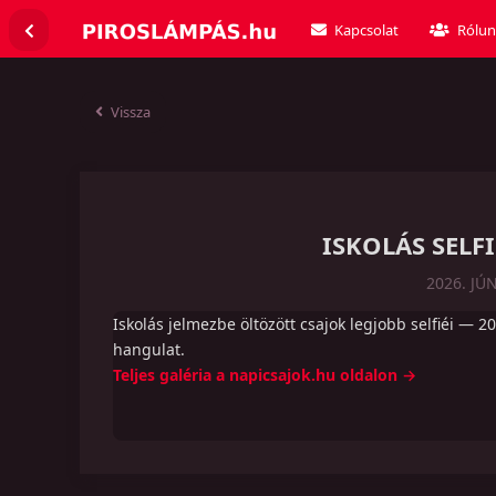
Kapcsolat
Rólun
Vissza
ISKOLÁS SELF
2026. JÚ
Iskolás jelmezbe öltözött csajok legjobb selfiéi —
hangulat.
Teljes galéria a napicsajok.hu oldalon →