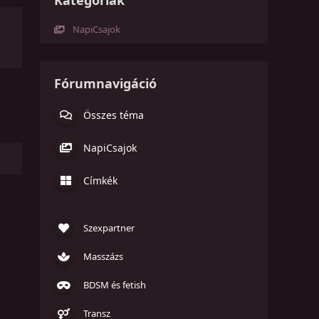
Kategóriák
NapiCsajok
Fórumnavigáció
Összes téma
NapiCsajok
Címkék
Szexpartner
Masszázs
BDSM és fetish
Transz