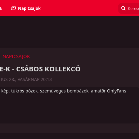
k
NapiCsajok
NAPICSAJOK
IE-K - CSÁBOS KOLLEKCÓ
NIUS 28., VASÁRNAP 20:13
 20 kép, tükrös pózok, szemüveges bombázók, amatőr OnlyFans
Válasz