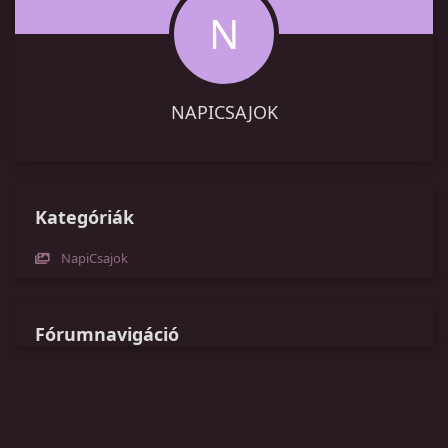
N
NAPICSAJOK
Kategóriák
NapiCsajok
Fórumnavigáció