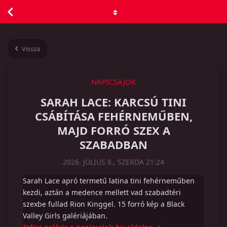
Vissza
NAPICSAJOK
SARAH LACE: KARCSÚ TINI
CSÁBÍTÁSA FEHÉRNEMŰBEN,
MAJD FORRÓ SZEX A
SZABADBAN
2026. JÚLIUS 8., SZERDA 21:24
Sarah Lace apró termetű latina tini fehérneműben
kezdi, aztán a medence mellett vad szabadtéri
szexbe fullad Rion Kinggel. 15 forró kép a Black
Valley Girls galériájában.