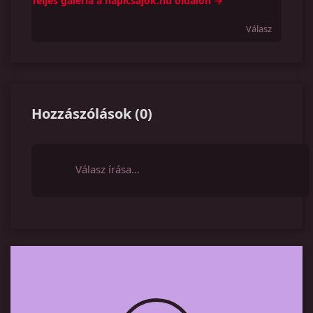
Teljes galéria a napicsajok.hu oldalon →
Válasz
Hozzászólások
(
0
)
Válasz írása…