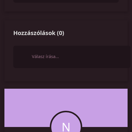
Hozzászólások
(
0
)
Válasz írása…
N