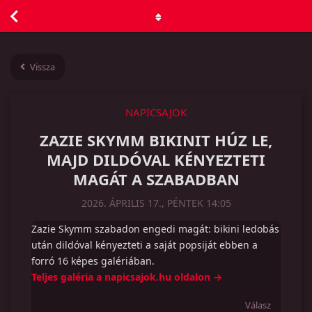
Vissza
NAPICSAJOK
ZAZIE SKYMM BIKINIT HÚZ LE,
MAJD DILDÓVAL KÉNYEZTETI
MAGÁT A SZABADBAN
2026. ÁPRILIS 17., PÉNTEK 14:05
Zazie Skymm szabadon engedi magát: bikini ledobás
után dildóval kényezteti a saját popsiját ebben a
forró 16 képes galériában.
Teljes galéria a napicsajok.hu oldalon →
Válasz